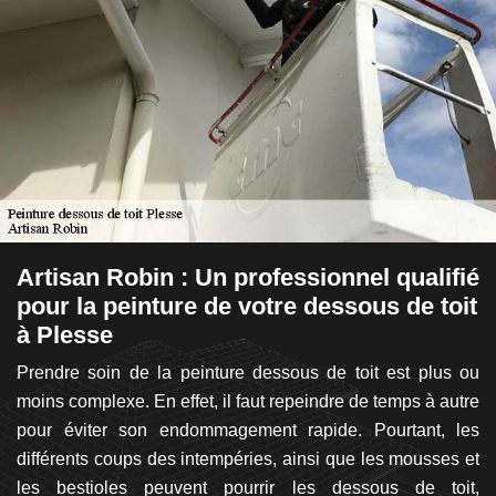
Artisan Robin : Un professionnel qualifié
A
pour la peinture de votre dessous de toit
p
à Plesse
Un
oit
Prendre soin de la peinture dessous de toit est plus ou
co
ant
moins complexe. En effet, il faut repeindre de temps à autre
P
ux,
pour éviter son endommagement rapide. Pourtant, les
p
er.
différents coups des intempéries, ainsi que les mousses et
du
te
les bestioles peuvent pourrir les dessous de toit,
re