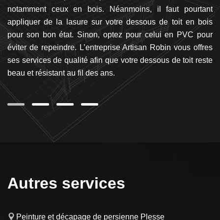
bre
notamment ceux en bois. Néanmoins, il faut pourtant
va
que
appliquer de la lasure sur votre dessous de toit en bois
le
ai
pour son bon état. Sinon, optez pour celui en PVC pour
à
us
éviter de repeindre. L’entreprise Artisan Robin vous offres
P
x.
ses services de qualité afin que votre dessous de toit reste
co
se
beau et résistant au fil des ans.
p
Autres services
Peinture et décapage de persienne Plesse