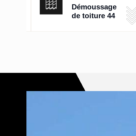
de
Démoussage
de toiture 44