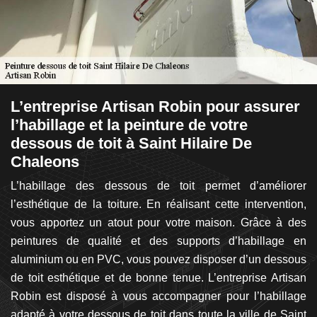
r
L’entreprise Artisan Robin pour assurer
I
l’habillage et la peinture de votre
d
dessous de toit à Saint Hilaire De
C
Chaleons
 de
A
ous
L’habillage des dessous de toit permet d’améliorer
e
tre
l’esthétique de la toiture. En réalisant cette intervention,
C
es
vous apportez un atout pour votre maison. Grâce à des
en
 du
peintures de qualité et des supports d’habillage en
Ro
nce
aluminium ou en PVC, vous pouvez disposer d’un dessous
co
 de
de toit esthétique et de bonne tenue. L’entreprise Artisan
da
tre
Robin est disposé à vous accompagner pour l’habillage
de
 de
adapté à votre dessous de toit dans toute la ville de Saint
d