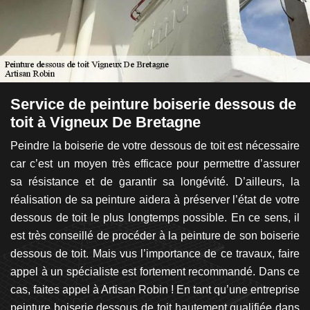
Service de peinture boiserie dessous de
D
toit à Vigneux De Bretagne
d
V
Peindre la boiserie de votre dessous de toit est nécessaire
 la
car c’est un moyen très efficace pour permettre d’assurer
Il
is,
sa résistance et de garantir sa longévité. D’ailleurs, la
av
lon
réalisation de sa peinture aidera à préserver l’état de votre
en
et,
dessous de toit le plus longtemps possible. En ce sens, il
un
is.
est très conseillé de procéder à la peinture de son boiserie
d
la
dessous de toit. Mais vus l’importance de ce travaux, faire
pr
ent
appel à un spécialiste est fortement recommandé. Dans ce
a
ui,
cas, faites appel à Artisan Robin ! En tant qu’une entreprise
p
aux
peinture boiserie dessous de toit hautement qualifiée dans
B