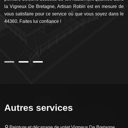
 le
la Vigneux De Bretagne, Artisan Robin est en mesure de
ma
lle
vous satisfaire pour ce service où que vous soyez dans le
po
nt
44360. Faites lui confiance !
de
vec
De
 de
Autres services
Peinture et décapage de volet Vigneux De Bretagne