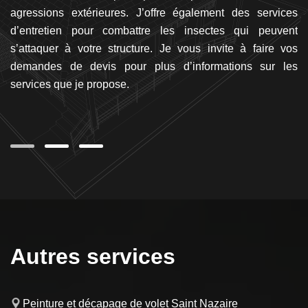
res
agressions extérieures. J’offre également des services
as
de
d’entretien pour combattre les insectes qui peuvent
c
es
s’attaquer à votre structure. Je vous invite à faire vos
po
rs
demandes de devis pour plus d’informations sur les
pe
re
services que je propose.
d’
le
Autres services
Peinture et décapage de volet Saint Nazaire