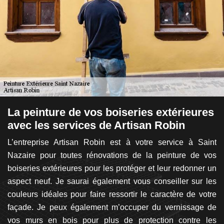
La peinture de vos boiseries extérieures
L
avec les services de Artisan Robin
R
m
ts
L’entreprise Artisan Robin est à votre service à Saint
on
Nazaire pour toutes rénovations de la peinture de vos
S
les
boiseries extérieures pour les protéger et leur redonner un
vo
fil
aspect neuf. Je saurai également vous conseiller sur les
S
ion
couleurs idéales pour faire ressortir le caractère de votre
ma
ser
façade. Je peux également m’occuper du vernissage de
r
que
vos murs en bois pour plus de protection contre les
sa