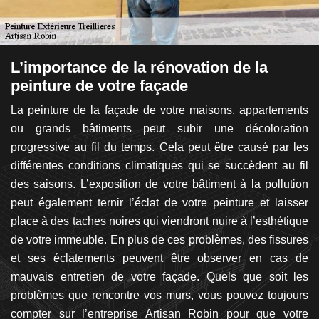
L’importance de la rénovation de la
L
peinture de votre façade
u
e
pis
La peinture de la façade de votre maisons, appartements
an
ou grands bâtiments peut subir une décoloration
Œ
nt
progressive au fil du temps. Cela peut être causé par les
ra
ne
différentes conditions climatiques qui se succèdent au fil
su
dre
des saisons. L’exposition de votre bâtiment à la pollution
q
de
peut également ternir l’éclat de votre peinture et laisser
tr
que
place à des taches noires qui viendront nuire à l’esthétique
Je
an
de votre immeuble. En plus de ces problèmes, des fissures
su
ont
et ses éclatements peuvent être observer en cas de
J
vos
mauvais entretien de votre façade. Quels que soit les
g
 à
problèmes que rencontre vos murs, vous pouvez toujours
l
compter sur l’entreprise Artisan Robin pour que votre
no