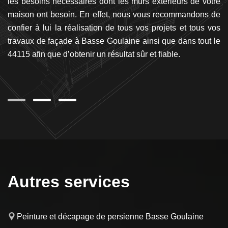
ion
les besoins nécessaires dont les murs extérieurs de votre
bo
in
maison ont besoin. En effet, nous vous recommandons de
ex
 à
confier à lui la réalisation de tous vos projets et tous vos
B
travaux de façade à Basse Goulaine ainsi que dans tout le
s
44115 afin que d’obtenir un résultat sûr et fiable.
de
q
Ro
Autres services
Peinture et décapage de persienne Basse Goulaine