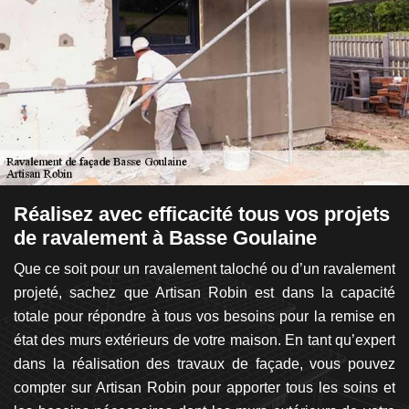
Réalisez avec efficacité tous vos projets
R
de ravalement à Basse Goulaine
d
 le
Que ce soit pour un ravalement taloché ou d’un ravalement
Ef
es
projeté, sachez que Artisan Robin est dans la capacité
fa
rop
totale pour répondre à tous vos besoins pour la remise en
s
on
état des murs extérieurs de votre maison. En tant qu’expert
né
er
dans la réalisation des travaux de façade, vous pouvez
e
tre
compter sur Artisan Robin pour apporter tous les soins et
sa