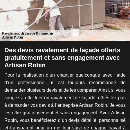
n
Des devis ravalement de façade offerts
A
gratuitement et sans engagement avec
p
Artisan Robin
de
Si
tre
Pour la réalisation d’un chantier quelconque avec l’aide
e
oir
d’un professionnel, il est toujours recommandé de
fa
de
demander plusieurs devis et de les comparer. Ainsi, si vous
di
le
songez à effectuer un ravalement de façade, n’hésitez pas
l’
son
à demander vos devis à l’entreprise Artisan Robin. Je vous
m
tre
les offre gracieusement et sans engagement. Avec Artisan
ma
ns
Robin, vous bénéficierez d’un devis détaillé, personnalisé
d
 sa
et transparent pour un meilleur suivi de chaque travail à
p