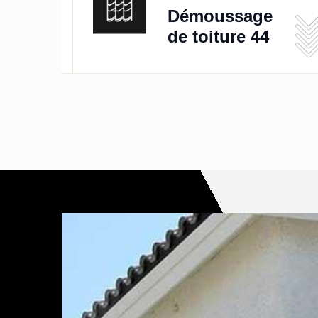
de
Démoussage
de toiture 44