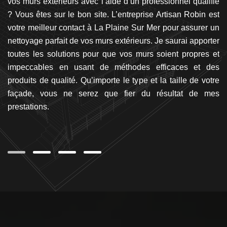
Si
vos murs extérieurs avec l’aide d’un professionnel qualifié
L
s,
? Vous êtes sur le bon site. L’entreprise Artisan Robin est
q
on
votre meilleur contact à La Plaine Sur Mer pour assurer un
pr
de
nettoyage parfait de vos murs extérieurs. Je saurai apporter
d
urs
toutes les solutions pour que vos murs soient propres et
Ar
er
impeccables en usant de méthodes efficaces et des
po
re
produits de qualité. Qu’importe le type et la taille de votre
l’
uit
façade, vous ne serez que fier du résultat de mes
r
ous
prestations.
l’
 la
à 