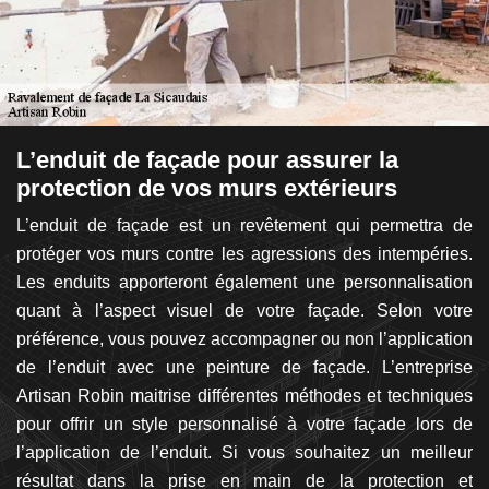
L’enduit de façade pour assurer la
E
protection de vos murs extérieurs
f
L’enduit de façade est un revêtement qui permettra de
Ê
ter
protéger vos murs contre les agressions des intempéries.
d
Si
Les enduits apporteront également une personnalisation
qu
ise
quant à l’aspect visuel de votre façade. Selon votre
fo
ans
préférence, vous pouvez accompagner ou non l’application
d
vos
de l’enduit avec une peinture de façade. L’entreprise
f
uer
Artisan Robin maitrise différentes méthodes et techniques
R
vos
pour offrir un style personnalisé à votre façade lors de
po
uit
l’application de l’enduit. Si vous souhaitez un meilleur
c
té.
résultat dans la prise en main de la protection et
l’