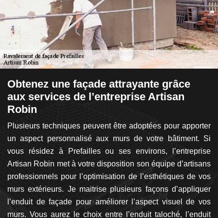
à
Obtenez une façade attrayante grâce
P
aux services de l’entreprise Artisan
f
Robin
vos
Vo
ssi
Plusieurs techniques peuvent être adoptées pour apporter
pa
 en
un aspect personnalisé aux murs de votre bâtiment. Si
en
san
vous résidez à Prefailles ou ses environs, l’entreprise
la
de
Artisan Robin met à votre disposition son équipe d’artisans
m
rs,
professionnels pour l’optimisation de l’esthétiques de vos
v
ne
murs extérieurs. Je maitrise plusieurs façons d’appliquer
ex
is.
l’enduit de façade pour améliorer l’aspect visuel de vos
ré
ès
murs. Vous aurez le choix entre l’enduit taloché, l’enduit
e