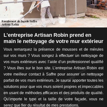
L’entreprise Artisan Robin prend en
A
main le nettoyage de votre mur extérieur
p
nt
Vous remarquez la présence de mousses et de mérules
Si
ue
sur vos murs ? Vous songez à effectuer un nettoyage de
c
us
vos murs extérieurs avec l’aide d’un professionnel qualifié
r
oit
? Vous êtes sur le bon site. L’entreprise Artisan Robin est
di
de
votre meilleur contact à Saffre pour assurer un nettoyage
l’
an
parfait de vos murs extérieurs. Je saurai apporter toutes les
m
ur
solutions pour que vos murs soient propres et impeccables
ma
ure
en usant de méthodes efficaces et des produits de qualité.
d
nc
Qu’importe le type et la taille de votre façade, vous ne
p
 le
serez que fier du résultat de mes prestations.
n’