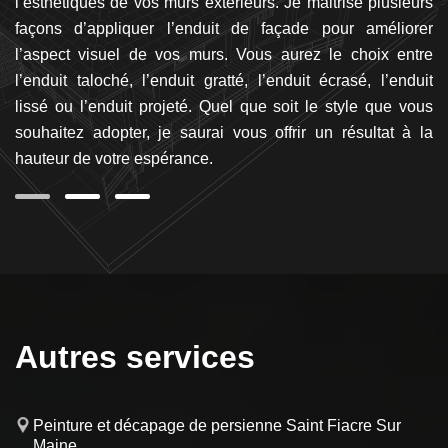
ens
l’esthétiques de vos murs extérieurs. Je maitrise plusieurs
so
té
façons d’appliquer l’enduit de façade pour améliorer
to
 le
l’aspect visuel de vos murs. Vous aurez le choix entre
N
 de
l’enduit taloché, l’enduit gratté, l’enduit écrasé, l’enduit
so
ur
lissé ou l’enduit projeté. Quel que soit le style que vous
rô
souhaitez adopter, je saurai vous offrir un résultat à la
hauteur de votre espérance.
Autres services
Peinture et décapage de persienne Saint Fiacre Sur
Maine