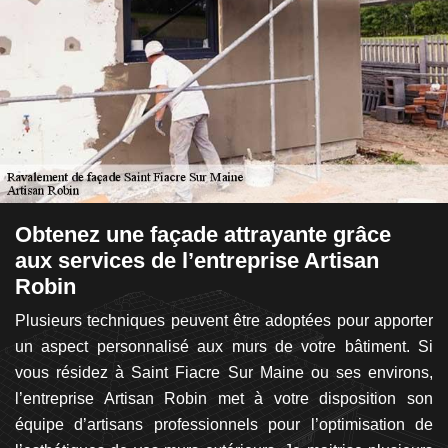
Obtenez une façade attrayante grâce
L
aux services de l’entreprise Artisan
l
Robin
ue,
S
 en
Plusieurs techniques peuvent être adoptées pour apporter
co
se
un aspect personnalisé aux murs de votre bâtiment. Si
l’
 en
vous résidez à Saint Fiacre Sur Maine ou ses environs,
en
re
l’entreprise Artisan Robin met à votre disposition son
Ma
re
équipe d’artisans professionnels pour l’optimisation de
qu