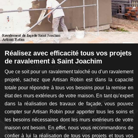
Réalisez avec efficacité tous vos projets
D
de ravalement à Saint Joachim
l
R
de
Que ce soit pour un ravalement taloché ou d’un ravalement
es.
projeté, sachez que Artisan Robin est dans la capacité
A
on
totale pour répondre à tous vos besoins pour la remise en
l’
re
état des murs extérieurs de votre maison. En tant qu’expert
as
ion
dans la réalisation des travaux de façade, vous pouvez
be
se
compter sur Artisan Robin pour apporter tous les soins et
vo
ues
les besoins nécessaires dont les murs extérieurs de votre
ci
 de
maison ont besoin. En effet, nous vous recommandons de
un
eur
confier à lui la réalisation de tous vos projets et tous vos
pr