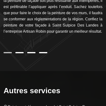
ez
la peinture de façade soit plus résistante aux intempéries, il
De
 et
est préférable l’appliquer après l’enduit. Sachez toutefois
me
tre
que pour faire le choix de la peinture de vos murs, il faudra
n
de
se conformer aux règlementations de la région. Confiez la
es
vos
peinture de votre façade à Saint Sulpice Des Landes à
ré
ue
l’entreprise Artisan Robin pour garantir un meilleur résultat.
v
 et
vo
Autres services