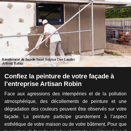
s
Confiez la peinture de votre façade à
L
l’entreprise Artisan Robin
r
Face aux agressions des intempéries et de la pollution
La
ent
atmosphérique, des décollements de peinture et une
le
té
dégradation des couleurs peuvent être observés sur votre
g
 en
façade. La peinture participe grandement à l’aspect
fa
ert
esthétique de votre maison ou de votre bâtiment. Pour que
c