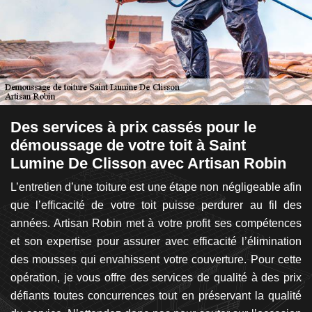
Des services à prix cassés pour le
D
démoussage de votre toit à Saint
a
Lumine De Clisson avec Artisan Robin
ur
L
une
L’entretien d’une toiture est une étape non négligeable afin
l’
es
que l’efficacité de votre toit puisse perdurer au fil des
le
qui
années. Artisan Robin met à votre profit ses compétences
vé
les
et son expertise pour assurer avec efficacité l’élimination
l
ge.
des mousses qui envahissent votre couverture. Pour cette
c
ire
opération, je vous offre des services de qualité à des prix
pr
ard
défiants toutes concurrences tout en préservant la qualité
R