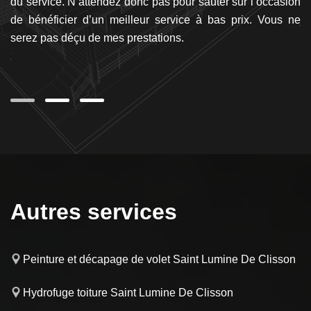
les
du service. N’attendez donc pas pour sauter sur l’occasion
r
de
de bénéficier d’un meilleur service à bas prix. Vous ne
jo
 de
serez pas déçu de mes prestations.
vo
nt
Autres services
Peinture et décapage de volet Saint Lumine De Clisson
Hydrofuge toiture Saint Lumine De Clisson