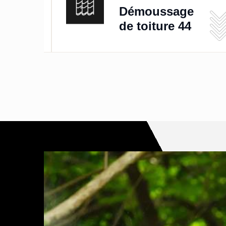
de
Démoussage
de toiture 44