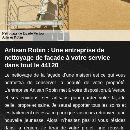
e
Artisan Robin : Une entreprise de
L
nettoyage de façade à votre service
a
dans tout le 44120
ade
L
 de
Le nettoyage de la façade d’une maison est ce qui vous
at
us
permettra de conserver la beauté de votre propriété.
d’
re
L’entreprise Artisan Robin met à votre disposition, à Vertou
un
nel
et ses environs, ses artisans pour garder votre façade
p
ire
belle, propre et saine. Je saurai apporter tous les soins et
co
age
les traitement nécessaire pour que vos murs retrouvent une
s
re
nouvelle jeunesse. Alors, n’hésitez pas si vous résidez
l
us
dans la région. Je ferai de votre projet, une réussite.
i