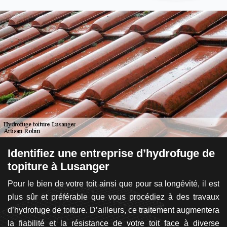
r
Identifiez une entreprise d’hydrofuge de
L
topiture à Lusanger
l
de
Pour le bien de votre toit ainsi que pour sa longévité, il est
L
ons
plus sûr et préférable que vous procédiez à des travaux
fa
rer
d’hydrofuge de toiture. D’ailleurs, ce traitement augmentera
s
it,
la fiabilité et la résistance de votre toit face à diverse
an