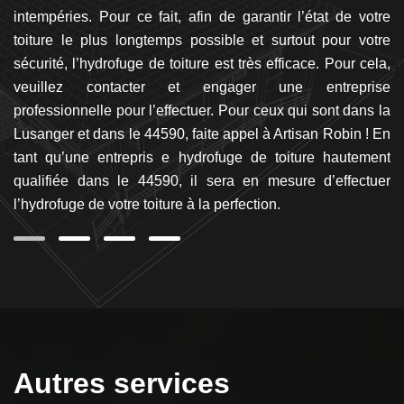
rs
intempéries. Pour ce fait, afin de garantir l’état de votre
Vo
ai
toiture le plus longtemps possible et surtout pour votre
le
us
sécurité, l’hydrofuge de toiture est très efficace. Pour cela,
i
as
veuillez contacter et engager une entreprise
r
de
professionnelle pour l’effectuer. Pour ceux qui sont dans la
hy
ces
Lusanger et dans le 44590, faite appel à Artisan Robin ! En
Lu
tant qu’une entrepris e hydrofuge de toiture hautement
sa
qualifiée dans le 44590, il sera en mesure d’effectuer
re
l’hydrofuge de votre toiture à la perfection.
Autres services