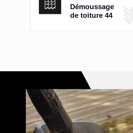
de
Démoussage
de toiture 44