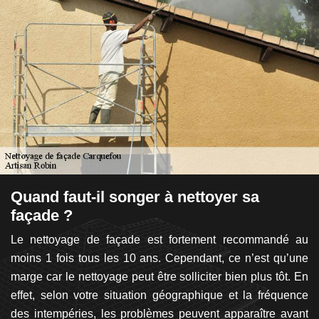
Quand faut-il songer à nettoyer sa
L
façade ?
p
Le nettoyage de façade est fortement recommandé au
A
ger
moins 1 fois tous les 10 ans. Cependant, ce n’est qu’une
p
 En
marge car le nettoyage peut être solliciter bien plus tôt. En
ét
ien
effet, selon votre situation géographique et la fréquence
vo
ant
des intempéries, les problèmes peuvent apparaître avant
L