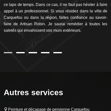
tre
ce laps de temps. Dans ce cas, il ne faut pas hésiter à faire
ne
re
appel à un professionnel. Si vous résidez dans la ville de
pe
bin
Carquefou ou dans la région, faites confiance au savoir-
L’
re
faire de Artisan Robin. Je saurai remédier à toutes les
c
us
saletés qui envahissent vos murs extérieurs.
ga
san
Ro
C
Autres services
Peinture et décapage de persienne Carquefou