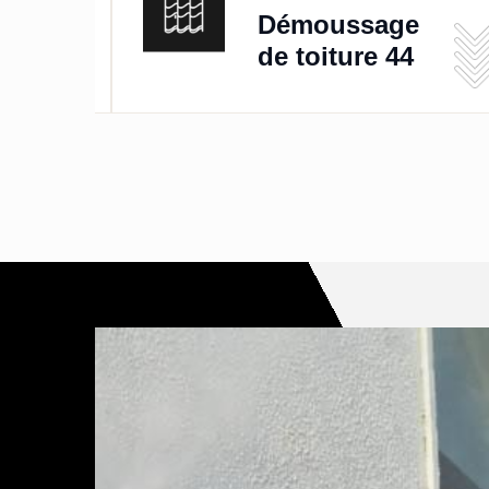
de
Démoussage
de toiture 44