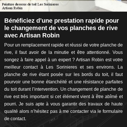
Bénéficiez d’une prestation rapide pour
C
le changement de vos planches de rive
L
avec Artisan Robin
R
 la
Pour un remplacement rapide et réussi de votre planche de
Po
is,
rive, il faut avoir de la minutie et être attentionné. Vous
So
lon
songez à faire appel à un expert ? Artisan Robin est votre
d
et,
meilleur contact à Les Sorinieres et ses environs. La
d
is.
planche de rive étant posée sur les bords du toit, il faut
t
la
pourvoir une bonne étanchéité et une résistance parfaites
g
ent
du toit durant l’intervention. Un changement de planche de
in
ui,
rive est très important si cet élément vient à être abîmé et
d
aux
pourri. Je suis apte à vous garantir des travaux de haute
me
 le
qualité alors n’hésitez pas à me contacter via le formulaire
de
lle
de contact.
ré
nt