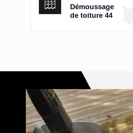
de
Démoussage
de toiture 44