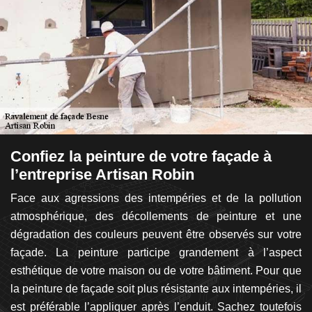
Confiez la peinture de votre façade à
L
0
l’entreprise Artisan Robin
f
 un
Face aux agressions des intempéries et de la pollution
Po
de
atmosphérique, des décollements de peinture et une
d
ir
dégradation des couleurs peuvent être observés sur votre
l’
 de
façade. La peinture participe grandement à l’aspect
r
 le
esthétique de votre maison ou de votre bâtiment. Pour que
l
os
la peinture de façade soit plus résistante aux intempéries, il
S
lus
est préférable l’appliquer après l’enduit. Sachez toutefois
c