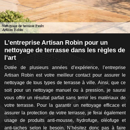
L’entreprise Artisan Robin pour un
I
nettoyage de terrasse dans les règles de
à
l’art
S
e,
Dotée de plusieurs années d’expérience, l’entreprise
d
de
Artisan Robin est votre meilleur contact pour assurer le
s’
 le
nettoyage de tous types de terrasse à ville. Ainsi, que ce
él
ce
soit pour un nettoyage manuel ou à pression, je saurai
t
nt
vous offrir un résultat parfait sans ternir les matériaux de
i
nt
votre terrasse. Pour la garantir un nettoyage efficace et
d
tre
assurer la protection de votre terrasse, je ferai également
d
ce
usage de produits anti-mousse, hydrofuge, oléofuge et
m
re
anti-taches selon le besoin. N’hésitez donc pas à faire
un