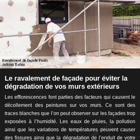
s
Le ravalement de façade pour éviter la
U
dégradation de vos murs extérieurs
s
ent
Les efflorescences font parties des facteurs qui causent le
Il
té
décollement des peintures sur vos murs. Ce sont des
g
 en
traces blanches que l’on peut observer sur les façades trop
d’
ert
exposées à l’humidité. Les eaux de pluies, la pollution
a
ez
ainsi que les variations de températures peuvent causer
a
 et
des fissures ainsi que la dégradation de l’enduit de votre
d