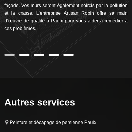
tre
façade. Vos murs seront également noircis par la pollution
ad
de
et la crasse. L’entreprise Artisan Robin offre sa main
J
vos
d’œuvre de qualité à Paulx pour vous aider à remédier à
s
fin
ces problèmes.
al
vo
Autres services
Peinture et décapage de persienne Paulx