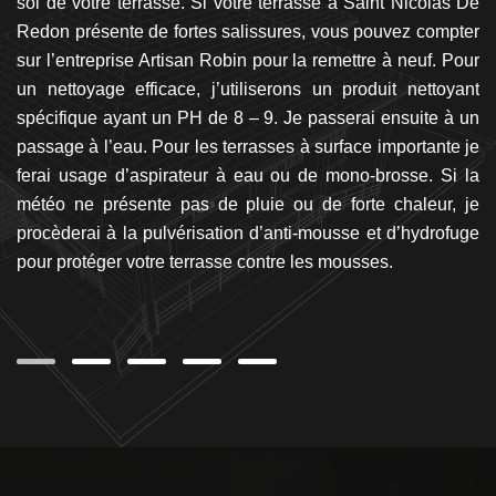
 il
sol de votre terrasse. Si votre terrasse à Saint Nicolas De
L
nc
Redon présente de fortes salissures, vous pouvez compter
pa
 et
sur l’entreprise Artisan Robin pour la remettre à neuf. Pour
st
en
un nettoyage efficace, j’utiliserons un produit nettoyant
q
us
spécifique ayant un PH de 8 – 9. Je passerai ensuite à un
i
ge
passage à l’eau. Pour les terrasses à surface importante je
n
nel
ferai usage d’aspirateur à eau ou de mono-brosse. Si la
Ro
 à
météo ne présente pas de pluie ou de forte chaleur, je
d
le
procèderai à la pulvérisation d’anti-mousse et d’hydrofuge
p
re
pour protéger votre terrasse contre les mousses.
d
.
se
se