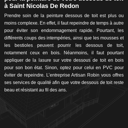
à Saint Nicolas De Redon
N
ord
Prendre soin de la peinture dessous de toit est plus ou
Co
tre
moins complexe. En effet, il faut repeindre de temps à autre
po
et
pour éviter son endommagement rapide. Pourtant, les
Ro
tes
différents coups des intempéries, ainsi que les mousses et
N
me
les bestioles peuvent pourrir les dessous de toit,
pe
rai
notamment ceux en bois. Néanmoins, il faut pourtant
p
au
appliquer de la lasure sur votre dessous de toit en bois
vi
un
pour son bon état. Sinon, optez pour celui en PVC pour
v
Si
éviter de repeindre. L’entreprise Artisan Robin vous offres
p
du
ses services de qualité afin que votre dessous de toit reste
c
 de
beau et résistant au fil des ans.
l
lon
d
san
pl
on
fin
t à