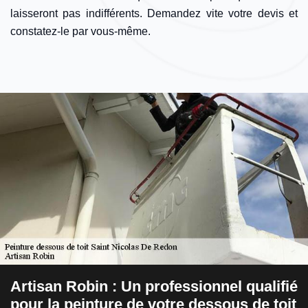
laisseront pas indifférents. Demandez vite votre devis et
constatez-le par vous-même.
Artisan Robin : Un professionnel qualifié
D
pour la peinture de votre dessous de toit
p