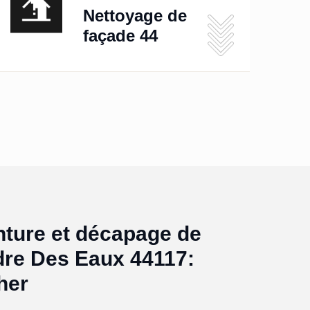
Nettoyage de
façade 44
nture et décapage de
dre Des Eaux 44117:
her