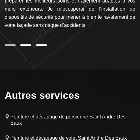
urs
préparer les meilleurs soins et traitement adaptés à vos
de
rs,
murs extérieurs. Je m’occuperai de l’installation de
v
 de
dispositifs de sécurité pour mener à bien le ravalement de
pr
 le
votre façade sans risque d’accidents.
Autres services
Peinture et décapage de persienne Saint Andre Des
Eaux
Peinture et décapage de volet Saint Andre Des Eaux