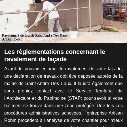
à
Les règlementations concernant le
L
ravalement de façade
m
vos
Avant de pouvoir entamer le ravalement de votre façade,
V
ssi
une déclaration de travaux doit être déposée auprès de la
s
re
mairie de Saint Andre Des Eaux. Il faudra également que
vo
 de
vous preniez contact avec le Service Territorial de
? 
des
l’Architecture et du Patrimoine (STAP) pour savoir si votre
vo
re
bâtiment se trouve dans une zone protégée. Une fois ces
u
son
procédures administratives achevées, l’entreprise Artisan
a
eur
Robin procèdera à l’analyse de votre chantier pour mieux
pr