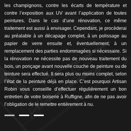
se
les champignons, contre les écarts de température et
so
ure
contre l’exposition aux UV avant l’application de toutes
me
it.
peintures. Dans le cas d’une rénovation, ce même
ri
cet
traitement est aussi à envisager. Cependant, je procèderai
bo
es
au préalable à un décapage complet, à un polissage au
l’
es
papier de verre ensuite et, éventuellement, à un
im
ion
remplacement des parties endommagées si nécessaire. Si
a
la rénovation ne nécessite pas de nouveau traitement du
n’
bois, un ponçage avant nouvelle couche de peinture ou de
teinture sera effectué. Il sera plus ou moins complet, selon
l’état de la peinture déjà en place. C’est pourquoi Artisan
Robin vous conseille d’effectuer régulièrement un bon
entretien de votre boiserie à Ruffigne, afin de ne pas avoir
l’obligation de le remettre entièrement à nu.