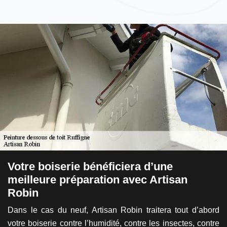
Votre boiserie bénéficiera d’une
B
meilleure préparation avec Artisan
l
Robin
a
 de
nce
Dans le cas du neuf, Artisan Robin traitera tout d’abord
Po
an
votre boiserie contre l’humidité, contre les insectes, contre
ri