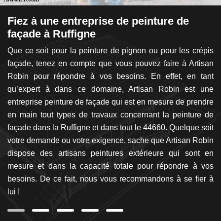
Fiez à une entreprise de peinture de
A
façade à Ruffigne
d
 la
Que ce soit pour la peinture de pignon ou pour les crépis
P
ape
façade, tenez en compte que vous pouvez faire à Artisan
au
tre
Robin pour répondre à vos besoins. En effet, en tant
en
es
qu’expert à dans ce domaine, Artisan Robin est une
de
 je
entreprise peinture de façade qui est en mesure de prendre
pe
os
en main tout types de travaux concernant la peinture de
pl
dre
façade dans la Ruffigne et dans tout le 44660. Quelque soit
un
de.
votre demande ou votre exigence, sache que Artisan Robin
(p
os
dispose des artisans peintures extérieure qui sont en
cr
z à
mesure et dans la capacité totale pour répondre à vos
v
’un
besoins. De ce fait, nous vous recommandons à se fier à
av
lui !