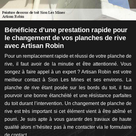
Bénéficiez d’une prestation rapide pour
B
le changement de vos planches de rive
e
avec Artisan Robin
L
ord
Pour un remplacement rapide et réussi de votre planche de
o
tre
rive, il faut avoir de la minutie et être attentionné. Vous
pe
et
songez à faire appel à un expert ? Artisan Robin est votre
de
tes
meilleur contact à Sion Les Mines et ses environs. La
co
me
planche de rive étant posée sur les bords du toit, il faut
je
rai
pourvoir une bonne étanchéité et une résistance parfaites
vo
au
du toit durant l’intervention. Un changement de planche de
n’
un
rive est très important si cet élément vient à être abîmé et
il
Si
pourri. Je suis apte à vous garantir des travaux de haute
di
du
qualité alors n’hésitez pas à me contacter via le formulaire
le
 de
de contact.