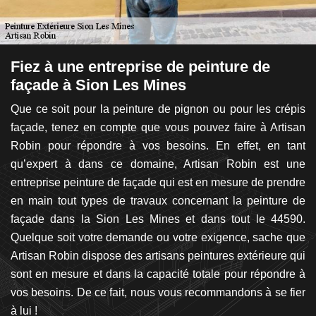
ec
Fiez à une entreprise de peinture de
D
façade à Sion Les Mines
t
Que ce soit pour la peinture de pignon ou pour les crépis
V
du
façade, tenez en compte que vous pouvez faire à Artisan
vo
urs
Robin pour répondre à vos besoins. En effet, en tant
fa
son
qu’expert à dans ce domaine, Artisan Robin est une
es
us
entreprise peinture de façade qui est en mesure de prendre
s
es
en main tout types de travaux concernant la peinture de
d
 de
façade dans la Sion Les Mines et dans tout le 44590.
d
es
Quelque soit votre demande ou votre exigence, sache que
n’
es
Artisan Robin dispose des artisans peintures extérieure qui
po
ra
sont en mesure et dans la capacité totale pour répondre à
pl
ts
vos besoins. De ce fait, nous vous recommandons à se fier
pas
à lui !