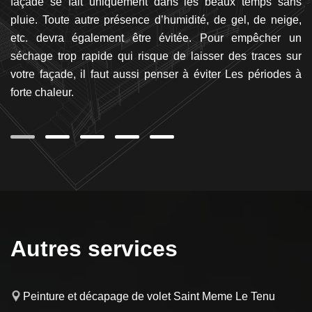
de
façade se fait uniquement dans les beaux temps sans
pl
es
pluie. Toute autre présence d’humidité, de gel, de neige,
un
es
etc. devra également être évitée. Pour empêcher un
(p
nt
séchage trop rapide qui risque de laisser des traces sur
cr
vos
votre façade, il faut aussi penser à éviter Les périodes à
v
es
forte chaleur.
pr
Autres services
Peinture et décapage de volet Saint Meme Le Tenu