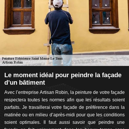
s
Le moment idéal pour peindre la façade
A
d’un bâtiment
d
eme
Avec l’entreprise Artisan Robin, la peinture de votre façade
P
os
respectera toutes les normes afin que les résultats soient
au
 un
parfaits. Je travaillerai votre façade de préférence dans la
en
les
matinée ou en milieu d’après-midi pour que les conditions
de
tre
soient optimales. Il faut aussi savoir que peindre une
pe